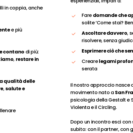
esperienziali, impari a:
li in coppia, anche
Fare
domande che ap
solite ‘Come stai? Ben
ente
e più
Ascoltare davvero
, 
risolvere, senza giudi
Esprimere ciò che sen
e contano
di più:
ntiamo
,
restare in
Creare
legami profo
serata
a qualità delle
Il nostro approccio nasce d
re
,
salute e
movimento nato a
San Fra
psicologia della Gestalt e
Violenta e il Circling.
allenare
Dopo un incontro esci con
subito: con il partner, con g