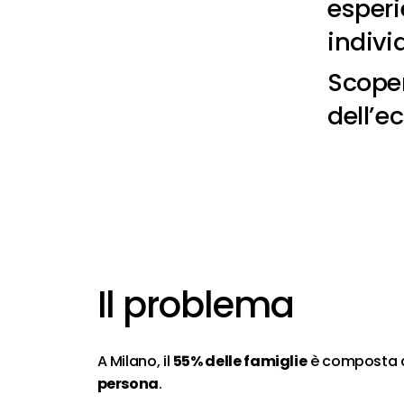
esperi
indivi
Scoper
dell’e
Il
problema
A Milano, il
55% delle famiglie
è composta
persona
.