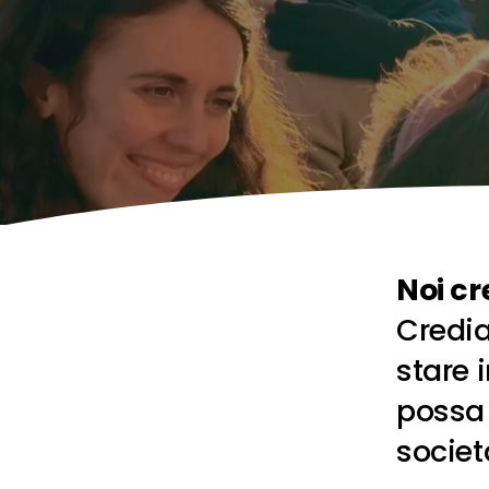
Noi cr
Credia
stare 
possa 
societ