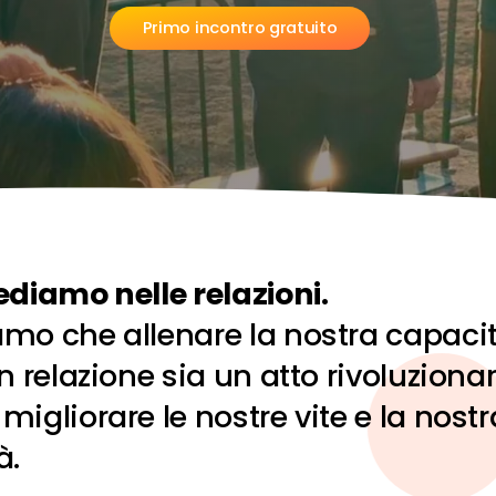
P
r
i
m
o
i
n
c
o
n
t
r
o
g
r
a
t
u
i
t
o
ediamo nelle relazioni.
mo che allenare la nostra capacit
in relazione sia un atto rivoluziona
migliorare le nostre vite e la nostr
à.