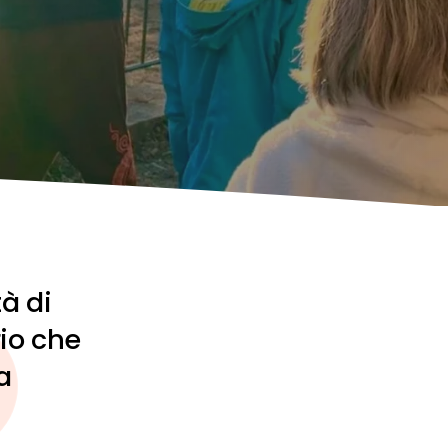
à di
rio che
a