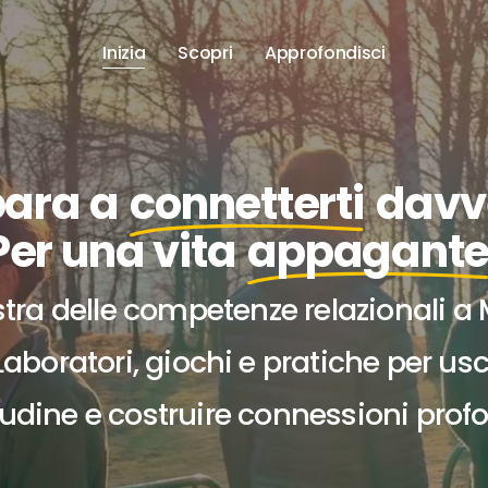
Inizia
Scopri
Approfondisci
ara a
connetterti
davv
Per una vita
appagant
stra delle competenze relazionali a 
Laboratori, giochi e pratiche per usc
tudine e costruire connessioni prof