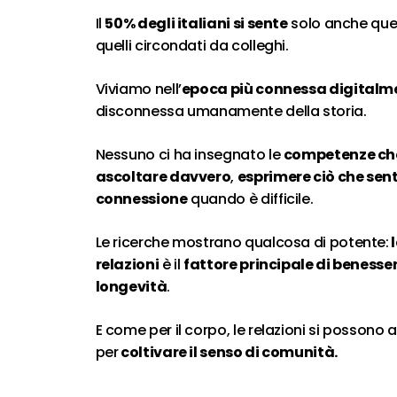
Il
50% degli italiani si sente
solo anche quel
quelli circondati da colleghi.
Viviamo nell’
epoca più connessa digitalm
disconnessa umanamente della storia.
Nessuno ci ha insegnato le
competenze ch
ascoltare davvero
,
esprimere ciò che se
connessione
quando è difficile.
Le ricerche mostrano qualcosa di potente:
l
relazioni
è il
fattore principale di benesse
longevità
.
E come per il corpo, le relazioni si possono 
per
coltivare il senso di comunità.