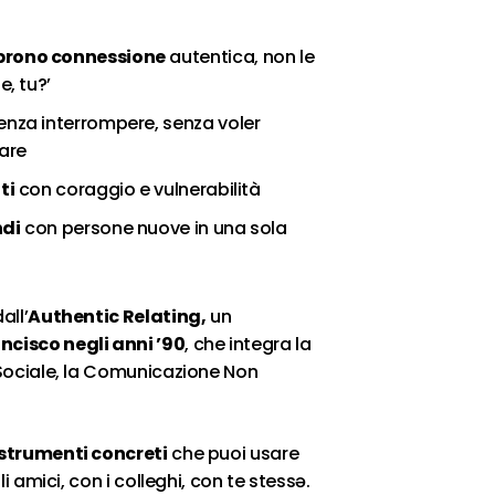
rono connessione
autentica, non le
e, tu?’
senza interrompere, senza voler
care
ti
con coraggio e vulnerabilità
ndi
con persone nuove in una sola
all’
Authentic Relating,
un
ncisco negli anni ’90
, che integra la
 Sociale, la Comunicazione Non
strumenti concreti
che puoi usare
li amici, con i colleghi, con te stessə.